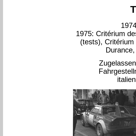
T
1974
1975: Critérium d
(tests), Critériu
Durance,
Zugelassen
Fahrgeste
itali