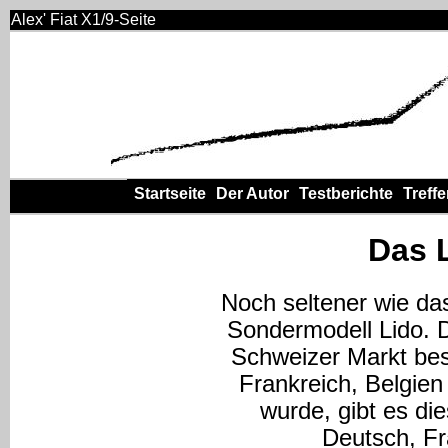
Alex' Fiat X1/9-Seite
Startseite
Der Autor
Testberichte
Treff
Das 
Noch seltener wie das
Sondermodell Lido. D
Schweizer Markt be
Frankreich, Belgien
wurde, gibt es di
Deutsch, Fr